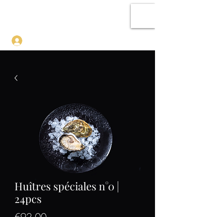
SHOPALE
Log In
Huîtres spéciales n°0 |
24pcs
Price
€92.00