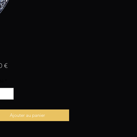
Prix
0 €
té
*
Ajouter au panier